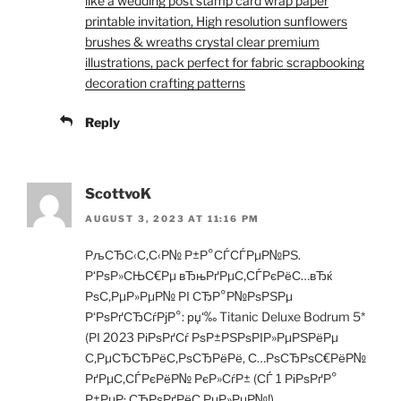
like a wedding post stamp card wrap paper
printable invitation, High resolution sunflowers
brushes & wreaths crystal clear premium
illustrations, pack perfect for fabric scrapbooking
decoration crafting patterns
Reply
ScottvoK
AUGUST 3, 2023 AT 11:16 PM
РљСЂС‹С‚С‹Р№ Р±Р°СЃСЃРµР№РЅ.
Р‘РѕР»СЊС€Рµ вЂњРґРµС‚СЃРєРёС…вЂќ
РѕС‚РµР»РµР№ РІ СЂР°Р№РѕРЅРµ
Р‘РѕРґСЂСѓРјР°: рџ‘‰ Titanic Deluxe Bodrum 5*
(РІ 2023 РіРѕРґСѓ РѕР±РЅРѕРІР»РµРЅРёРµ
С‚РµСЂСЂРёС‚РѕСЂРёРё, С…РѕСЂРѕС€РёР№
РґРµС‚СЃРєРёР№ РєР»СѓР± (СЃ 1 РіРѕРґР°
Р±РµР· СЂРѕРґРёС‚РµР»РµР№!),