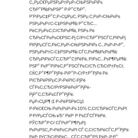
С„РµС€РµРЅРµР±РµР»СЊРЅРѕРіРѕ
СЂР°Р№РѕРЅР° Р›Р°СЂР°.
Р’РїРµС‡Р°С‚Р»СЏРµС‚ РЅРµ С‚РѕР»СЊРєРѕ
РЅРµРѕР±С‹С‡РЅРѕР№ Р°СЂС…
РёС‚РµРєС‚СѓСЂРѕР№, РЅРѕ Рё
СЂРѕСЃРєРѕС€РЅС‹Рј СѓР±СЂР°РЅСЃС‚РІРѕРј
РІРјРµСЃС‚РёС‚РµР»СЊРЅРѕРіРѕ С…РѕР»Р»Р°,
РЅРµРѕР±С‹С‡РЅРѕР№ СЃС‚РѕР№РєРѕР№
СЂРµРіРёСЃС‚СЂР°С†РёРё, РїРѕС…РѕР¶РµР№
РЅР° РєР°РїРёС‚Р°РЅСЃРєСѓСЋ СЂСѓР±РєСѓ,
СЌС‚Р°Р¶Р°РјРё-РїР°Р»СѓР±Р°РјРё Рё
РїСЂРёРІРµС‚Р»РёРІС‹РјРё
СЃРѕС‚СЂСѓРґРЅРёРєР°РјРё-
РјР°С‚СЂРѕСЃР°РјРё.
РџР»СЏР¶ (1 Р»РёРЅРёСЏ)
Р›РёС€СЊ РѕРєРѕР»Рѕ 10% С‚СѓСЂРёСЃС‚РѕРІ
Р·РґРµСЃСЊ вЂ“ РёР· Р РѕСЃСЃРёРё.
РЎСЂР°Р·Сѓ СЃРєР°Р¶РµРј:
РєРѕРЅС„Р»РёРєС‚РѕРІ СЃ С‚СѓСЂРёСЃС‚Р°РјРё
РёР· РґСЂСѓРіРёС… СЃС‚СЂР°РЅ РёР·-Р·Р°