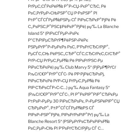
РґРµС‚СЃРєРёР№ Р°Р»СЏ-РєР°СЂС‚ Рё
РѕС‚РґРµР»СЊРЅР°СЏ Р·РѕРЅР° РІ
Р±Р°СЃСЃРµР№РЅРµ СЃ РіРѕСЂРєР°РјРё Рё
С„РѕРЅС‚Р°РЅС‡РёРєР°РјРё) рџ‘‰ La Blanche
Island 5* (РїРѕСЃРµР»РѕРє
Р“СЋРІРµСЂРґР¶РёРЅР»РёРє
РЅРµРґР°Р»РµРєРѕ РѕС‚ Р‘РѕРґСЂСѓРјР°,
РµСЃС‚СЊ РёРЅС„СЂР°СЃС‚СЂСѓРєС‚СѓСЂР°
РґР»СЏ РґРµС‚РµР№ Рё РІРѕРґРЅС‹Рµ
РіРѕСЂРєРё) рџ‘‰ Club Marvy 5* (РјРµР¶РґСѓ
РљСѓС€Р°РґР°СЃС‹ Рё РР·РјРёСЂРѕРј,
РіРѕСЂРєРё РґР»СЏ РґРµС‚РµР№ Рё
РІР·СЂРѕСЃР»С‹С…) рџ‘‰ Aqua Fantasy 5*
(РљСѓС€Р°РґР°СЃС‹, РІ Р°РєРІР°РїР°СЂРєРµ
Р±РѕР»РµРµ 30 РіРѕСЂРѕРє, Р»РµРЅРёРІР°СЏ
СЂРµРєР°, Р±Р°СЃСЃРµР№РЅ СЃ
РІРѕР»РЅР°РјРё, РІРѕРґРѕРїР°Рґ) рџ‘‰ La
Blanche Resort 5* (РЅРµРґРѕСЂРѕРіРѕР№
РѕС‚РµР»СЊ РІ Р‘РѕРґСЂСѓРјРµ СЃ С…