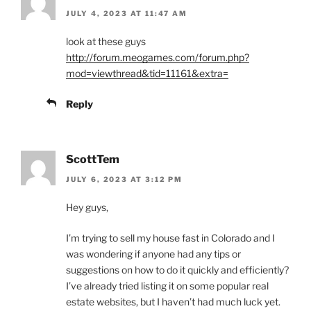
JULY 4, 2023 AT 11:47 AM
look at these guys
http://forum.meogames.com/forum.php?
mod=viewthread&tid=11161&extra=
Reply
ScottTem
JULY 6, 2023 AT 3:12 PM
Hey guys,
I’m trying to sell my house fast in Colorado and I
was wondering if anyone had any tips or
suggestions on how to do it quickly and efficiently?
I’ve already tried listing it on some popular real
estate websites, but I haven’t had much luck yet.