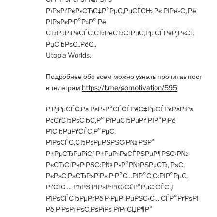
РїРѕРґРєР»СЋС‡Р°РµС‚РµСЃСЊ Рє РІРё-С„Рё
РІРѕРєР·Р°Р»Р° Рё
СЂРµРіРёСЃС‚СЂРёСЂСѓРµС‚Рµ СЃРёРјРєСѓ.
РџСЂРѕС„РёС‚.
Utopia Worlds.
Подробнее обо всем можно узнать прочитав пост
в телеграм
https://t.me/gomotivation/595
Р’РјРµСЃС‚Рѕ РєР»Р°СЃСЃРёС‡РµСЃРєРѕРіРѕ
РєСѓСЂРѕСЂС‚Р° РїРµСЂРµРґ РІР°РјРё
РїСЂРµРґСЃС‚Р°РµС‚
РїРѕСЃС‚СЂРѕРµРЅРЅС‹Р№ РЅР°
Р±РµСЂРµРіСѓ Р±РµР»РѕСЃРЅРµР¶РЅС‹Р№
РєСЂСѓРёР·РЅС‹Р№ Р»Р°Р№РЅРµСЂ, РѕС‚
РєРѕС‚РѕСЂРѕРіРѕ Р·Р°С…РІР°С‚С‹РІР°РµС‚
РґСѓС…. РћРЅ РІРѕР·РІС‹С€Р°РµС‚СЃСЏ
РїРѕСЃСЂРµРґРё Р·РµР»РµРЅС‹С… СЃР°РґРѕРІ
Рё Р·РѕР»РѕС‚РѕРіРѕ РїР»СЏР¶Р°