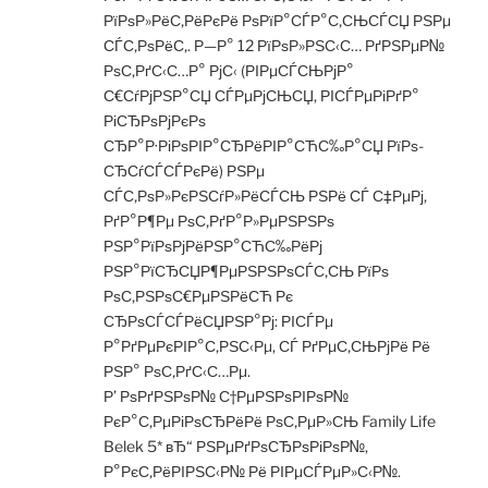
РїРѕР»РёС‚РёРєРё РѕРїР°СЃР°С‚СЊСЃСЏ РЅРµ
СЃС‚РѕРёС‚. Р—Р° 12 РїРѕР»РЅС‹С… РґРЅРµР№
РѕС‚РґС‹С…Р° РјС‹ (РІРµСЃСЊРјР°
С€СѓРјРЅР°СЏ СЃРµРјСЊСЏ, РІСЃРµРіРґР°
РіСЂРѕРјРєРѕ
СЂР°Р·РіРѕРІР°СЂРёРІР°СЋС‰Р°СЏ РїРѕ-
СЂСѓСЃСЃРєРё) РЅРµ
СЃС‚РѕР»РєРЅСѓР»РёСЃСЊ РЅРё СЃ С‡РµРј,
РґР°Р¶Рµ РѕС‚РґР°Р»РµРЅРЅРѕ
РЅР°РїРѕРјРёРЅР°СЋС‰РёРј
РЅР°РїСЂСЏР¶РµРЅРЅРѕСЃС‚СЊ РїРѕ
РѕС‚РЅРѕС€РµРЅРёСЋ Рє
СЂРѕСЃСЃРёСЏРЅР°Рј: РІСЃРµ
Р°РґРµРєРІР°С‚РЅС‹Рµ, СЃ РґРµС‚СЊРјРё Рё
РЅР° РѕС‚РґС‹С…Рµ.
Р’ РѕРґРЅРѕР№ С†РµРЅРѕРІРѕР№
РєР°С‚РµРіРѕСЂРёРё РѕС‚РµР»СЊ Family Life
Belek 5* вЂ“ РЅРµРґРѕСЂРѕРіРѕР№,
Р°РєС‚РёРІРЅС‹Р№ Рё РІРµСЃРµР»С‹Р№.