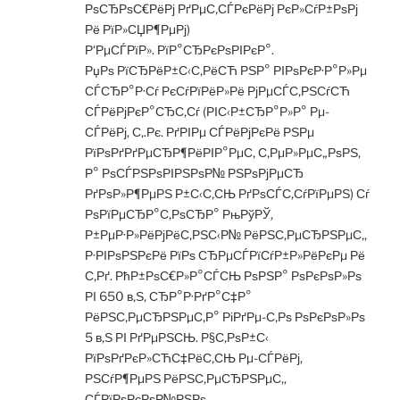
РѕСЂРѕС€РёРј РґРµС‚СЃРєРёРј РєР»СѓР±РѕРј
Рё РїР»СЏР¶РµРј)
Р‘РµСЃРїР». РїР°СЂРєРѕРІРєР°.
РџРѕ РїСЂРёР±С‹С‚РёСЋ РЅР° РІРѕРєР·Р°Р»Рµ
СЃСЂР°Р·Сѓ РєСѓРїРёР»Рё РјРµСЃС‚РЅСѓСЋ
СЃРёРјРєР°СЂС‚Сѓ (РІС‹Р±СЂР°Р»Р° Рµ-
СЃРёРј, С‚.Рє. РґРІРµ СЃРёРјРєРё РЅРµ
РїРѕРґРґРµСЂР¶РёРІР°РµС‚ С‚РµР»РµС„РѕРЅ,
Р° РѕСЃРЅРѕРІРЅРѕР№ РЅРѕРјРµСЂ
РґРѕР»Р¶РµРЅ Р±С‹С‚СЊ РґРѕСЃС‚СѓРїРµРЅ) Сѓ
РѕРїРµСЂР°С‚РѕСЂР° РњРўРЎ,
Р±РµР·Р»РёРјРёС‚РЅС‹Р№ РёРЅС‚РµСЂРЅРµС‚,
Р·РІРѕРЅРєРё РїРѕ СЂРµСЃРїСѓР±Р»РёРєРµ Рё
С‚Рґ. РћР±РѕС€Р»Р°СЃСЊ РѕРЅР° РѕРєРѕР»Рѕ
РІ 650 в‚Ѕ, СЂР°Р·РґР°С‡Р°
РёРЅС‚РµСЂРЅРµС‚Р° РіРґРµ-С‚Рѕ РѕРєРѕР»Рѕ
5 в‚Ѕ РІ РґРµРЅСЊ. Р§С‚РѕР±С‹
РїРѕРґРєР»СЋС‡РёС‚СЊ Рµ-СЃРёРј,
РЅСѓР¶РµРЅ РёРЅС‚РµСЂРЅРµС‚,
СЃРїРѕРєРѕР№РЅРѕ