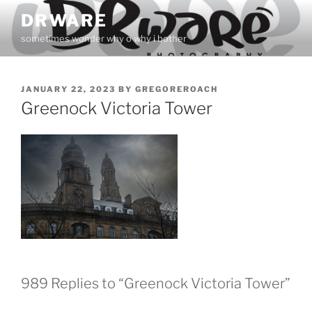
Skip
DRWARE
to
sometimes wonder why o why i bother
content
POSTED
JANUARY 22, 2023
BY
GREGOREROACH
ON
Greenock Victoria Tower
989 Replies to “Greenock Victoria Tower”