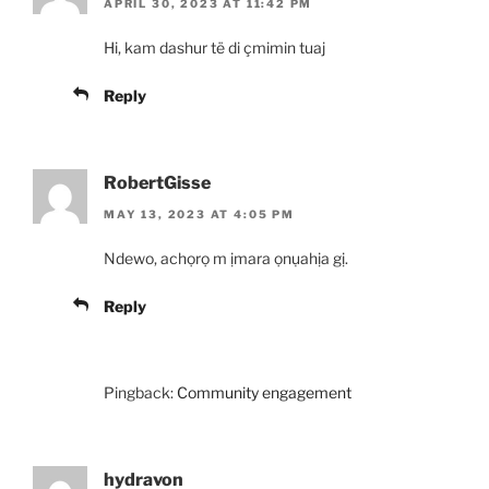
APRIL 30, 2023 AT 11:42 PM
Hi, kam dashur të di çmimin tuaj
Reply
RobertGisse
MAY 13, 2023 AT 4:05 PM
Ndewo, achọrọ m ịmara ọnụahịa gị.
Reply
Pingback:
Community engagement
hydravon